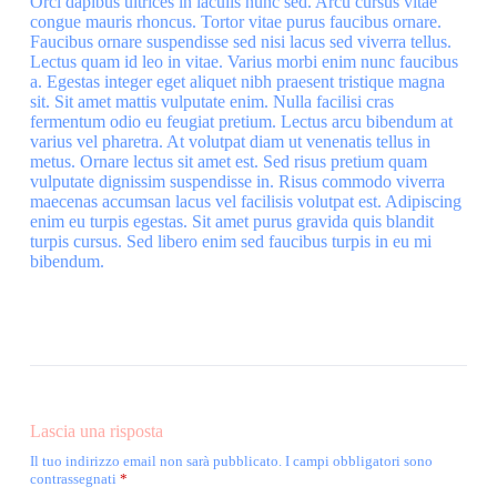
Orci dapibus ultrices in iaculis nunc sed. Arcu cursus vitae
congue mauris rhoncus. Tortor vitae purus faucibus ornare.
Faucibus ornare suspendisse sed nisi lacus sed viverra tellus.
Lectus quam id leo in vitae. Varius morbi enim nunc faucibus
a. Egestas integer eget aliquet nibh praesent tristique magna
sit. Sit amet mattis vulputate enim. Nulla facilisi cras
fermentum odio eu feugiat pretium. Lectus arcu bibendum at
varius vel pharetra. At volutpat diam ut venenatis tellus in
metus. Ornare lectus sit amet est. Sed risus pretium quam
vulputate dignissim suspendisse in. Risus commodo viverra
maecenas accumsan lacus vel facilisis volutpat est. Adipiscing
enim eu turpis egestas. Sit amet purus gravida quis blandit
turpis cursus. Sed libero enim sed faucibus turpis in eu mi
bibendum.
Lascia una risposta
Il tuo indirizzo email non sarà pubblicato.
I campi obbligatori sono
contrassegnati
*