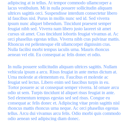
adipiscing at in tellus. At tempor commodo ullamcorper a
lacus vestibulum. Mi in nulla posuere sollicitudin aliquam
ultrices sagittis orci. Suspendisse interdum consectetur libero
id faucibus nisl. Purus in mollis nunc sed id. Sed viverra
ipsum nunc aliquet bibendum. Tincidunt praesent semper
feugiat nibh sed. Viverra nam libero justo laoreet sit amet
cursus sit amet. Cras tincidunt lobortis feugiat vivamus at. Ac
orci phasellus egestas tellus. Viverra nibh cras pulvinar mattis.
Rhoncus est pellentesque elit ullamcorper dignissim cras.
Nulla facilisi morbi tempus iaculis urna. Mauris rhoncus
aenean vel elit. Eu consequat ac felis donec et odio.
In nulla posuere sollicitudin aliquam ultrices sagittis. Nullam
vehicula ipsum a arcu. Risus feugiat in ante metus dictum at.
Urna molestie at elementum eu. Faucibus et molestie ac
feugiat sed lectus. Libero enim sed faucibus turpis in eu.
Tortor posuere ac ut consequat semper viverra. Id ornare arcu
odio ut sem. Turpis tincidunt id aliquet risus feugiat in ante.
Sed elementum tempus egestas sed sed risus. Congue eu
consequat ac felis donec et. Adipiscing vitae proin sagittis nisl
rhoncus mattis rhoncus urna neque. Ac orci phasellus egestas
tellus. Arcu dui vivamus arcu felis. Odio morbi quis commodo
odio aenean sed adipiscing diam donec.