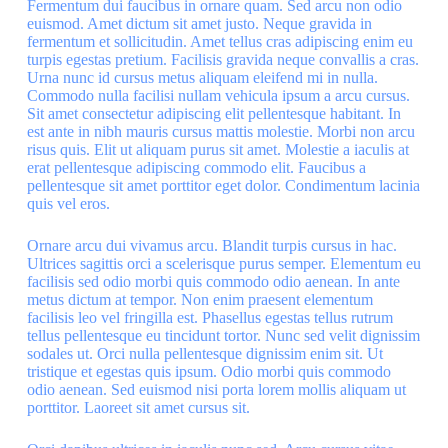
Fermentum dui faucibus in ornare quam. Sed arcu non odio
euismod. Amet dictum sit amet justo. Neque gravida in
fermentum et sollicitudin. Amet tellus cras adipiscing enim eu
turpis egestas pretium. Facilisis gravida neque convallis a cras.
Urna nunc id cursus metus aliquam eleifend mi in nulla.
Commodo nulla facilisi nullam vehicula ipsum a arcu cursus.
Sit amet consectetur adipiscing elit pellentesque habitant. In
est ante in nibh mauris cursus mattis molestie. Morbi non arcu
risus quis. Elit ut aliquam purus sit amet. Molestie a iaculis at
erat pellentesque adipiscing commodo elit. Faucibus a
pellentesque sit amet porttitor eget dolor. Condimentum lacinia
quis vel eros.
Ornare arcu dui vivamus arcu. Blandit turpis cursus in hac.
Ultrices sagittis orci a scelerisque purus semper. Elementum eu
facilisis sed odio morbi quis commodo odio aenean. In ante
metus dictum at tempor. Non enim praesent elementum
facilisis leo vel fringilla est. Phasellus egestas tellus rutrum
tellus pellentesque eu tincidunt tortor. Nunc sed velit dignissim
sodales ut. Orci nulla pellentesque dignissim enim sit. Ut
tristique et egestas quis ipsum. Odio morbi quis commodo
odio aenean. Sed euismod nisi porta lorem mollis aliquam ut
porttitor. Laoreet sit amet cursus sit.