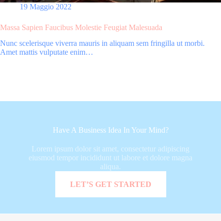
19 Maggio 2022
Massa Sapien Faucibus Molestie Feugiat Malesuada
Nunc scelerisque viverra mauris in aliquam sem fringilla ut morbi.
Amet mattis vulputate enim…
Have A Business Idea In Your Mind?
Lorem ipsum dolor sit amet, consectetur adipiscing
eiusmod tempor incididunt ut labore et dolore magna
aliqua.
MORE INFORMATION
LET’S GET STARTED