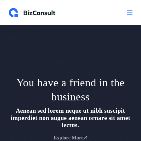
S
a
l
t
a
a
l
c
o
n
t
e
n
You have a friend in the
u
t
o
business
Aenean sed lorem neque ut nibh suscipit
imperdiet non augue aenean ornare sit amet
lectus.
Explore More