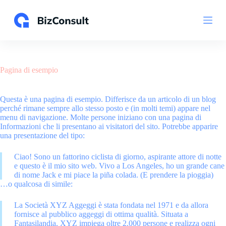
S
a
l
t
a
a
l
Pagina di esempio
c
o
n
Questa è una pagina di esempio. Differisce da un articolo di un blog
t
perché rimane sempre allo stesso posto e (in molti temi) appare nel
e
menu di navigazione. Molte persone iniziano con una pagina di
n
Informazioni che li presentano ai visitatori del sito. Potrebbe apparire
u
una presentazione del tipo:
t
o
Ciao! Sono un fattorino ciclista di giorno, aspirante attore di notte
e questo è il mio sito web. Vivo a Los Angeles, ho un grande cane
di nome Jack e mi piace la piña colada. (E prendere la pioggia)
…o qualcosa di simile:
La Società XYZ Aggeggi è stata fondata nel 1971 e da allora
fornisce al pubblico aggeggi di ottima qualità. Situata a
Fantasilandia, XYZ impiega oltre 2.000 persone e realizza ogni